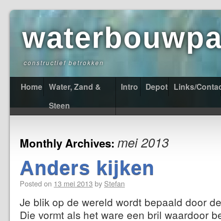
waterbouwpas
constructief betrokken
Home
Water, Zand &
Intro
Depot
Links/Conta
Steen
mei 2013
Monthly Archives:
Anders kijken
Posted on
13 mei 2013
by
Stefan
Je blik op de wereld wordt bepaald door de
Die vormt als het ware een bril waardoor 