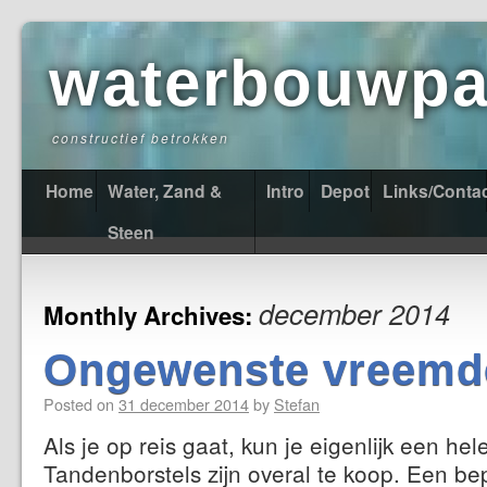
waterbouwpas
constructief betrokken
Home
Water, Zand &
Intro
Depot
Links/Conta
Steen
december 2014
Monthly Archives:
Ongewenste vreemd
Posted on
31 december 2014
by
Stefan
Als je op reis gaat, kun je eigenlijk een he
Tandenborstels zijn overal te koop. Een b