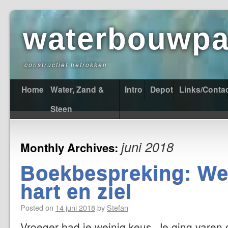
waterbouwpas
constructief betrokken
Home
Water, Zand &
Intro
Depot
Links/Conta
Steen
juni 2018
Monthly Archives:
Boekbespreking: We
hart en ziel
Posted on
14 juni 2018
by
Stefan
Vroeger had je weinig keus. Je ging varen