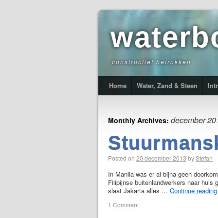
waterb
constructief betrokken
Home
Water, Zand & Steen
Int
december 20
Monthly Archives:
Stuurmans
Posted on
20 december 2013
by
Stefan
In Manila was er al bijna geen doorkom
Filipijnse buitenlandwerkers naar huis g
slaat Jakarta alles …
Continue readin
1 Comment