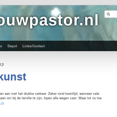
ouwpastor.nl
ro
Depot
Links/Contact
13
kunst
en aan met het drukke verkeer. Zeker rond kersttijd, wanneer vele
aan om bij de familie te zijn, lopen alle wegen vast. Maar tot nu toe
g
→