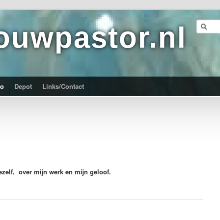
ouwpastor.nl
ro
Depot
Links/Contact
mezelf,
over mijn werk en mijn geloof.