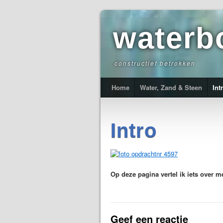
waterb
constructief betrokken
Home
Water, Zand & Steen
Int
Intro
Op deze pagina vertel ik iets over 
Geef een reactie