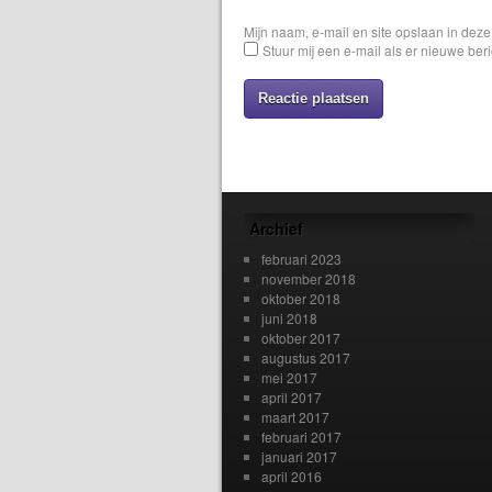
Mijn naam, e-mail en site opslaan in dez
Stuur mij een e-mail als er nieuwe beri
Archief
februari 2023
november 2018
oktober 2018
juni 2018
oktober 2017
augustus 2017
mei 2017
april 2017
maart 2017
februari 2017
januari 2017
april 2016