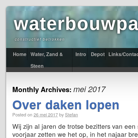
waterbouwpas
constructief betrokken
Home
Water, Zand &
Intro
Depot
Links/Conta
Steen
mei 2017
Monthly Archives:
Over daken lopen
Posted on
26 mei 2017
by
Stefan
Wij zijn al jaren de trotse bezitters van een
voorjaar zetten we het op, in het najaar br