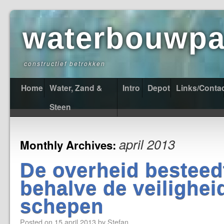
waterbouwpas
constructief betrokken
Home
Water, Zand &
Intro
Depot
Links/Conta
Steen
april 2013
Monthly Archives:
De overheid besteedt 
behalve de veilighei
schepen
Posted on
15 april 2013
by
Stefan