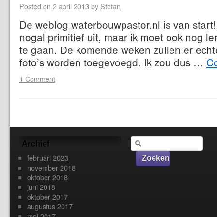
Posted on
2 april 2013
by
Stefan
De weblog waterbouwpastor.nl is van start! 
nogal primitief uit, maar ik moet ook nog 
te gaan. De komende weken zullen er echt
foto’s worden toegevoegd. Ik zou dus …
Co
1 Comment
Archief
februari 2023
november 2018
oktober 2018
juni 2018
oktober 2017
augustus 2017
mei 2017