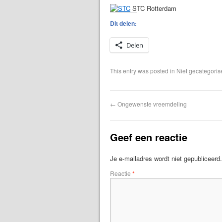
STC Rotterdam
Dit delen:
Delen
This entry was posted in Niet gecategori
←
Ongewenste vreemdeling
Geef een reactie
Je e-mailadres wordt niet gepubliceerd.
Reactie
*