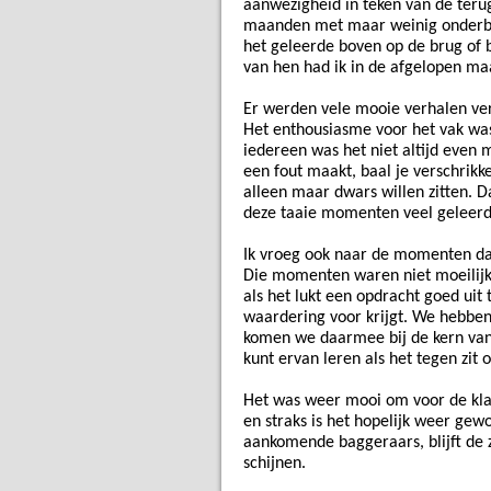
aanwezigheid in teken van de teru
maanden met maar weinig onderbr
het geleerde boven op de brug of
van hen had ik in de afgelopen ma
Er werden vele mooie verhalen vert
Het enthousiasme voor het vak was
iedereen was het niet altijd even m
een fout maakt, baal je verschrikke
alleen maar dwars willen zitten. Da
deze taaie momenten veel geleerd
Ik vroeg ook naar de momenten dat
Die momenten waren niet moeilijk a
als het lukt een opdracht goed uit 
waardering voor krijgt. We hebben
komen we daarmee bij de kern van 
kunt ervan leren als het tegen zit 
Het was weer mooi om voor de kla
en straks is het hopelijk weer gew
aankomende baggeraars, blijft de
schijnen.