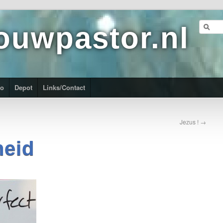
ouwpastor.nl
ro
Depot
Links/Contact
Jezus !
→
heid