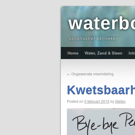
waterb
constructief betrokken
Home
Water, Zand & Steen
Int
←
Ongewenste vreemdeling
Kwetsbaar
Posted on
5 februari 2015
by
Stefan