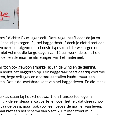
s,” dichtte Okke Jager ooit. Deze regel heeft door de jaren
inhoud gekregen. Bij het baggerbedrijf denk je niet direct aan
n over het algemeen robuuste types rond die wel tegen een
 niet vol met die lange dagen van 12 uur werk, de soms hele
nden en de enorme afmetingen van het materieel.
aar toch ook gewoon afhankelijk van de wind en de deining.
an houdt het baggeren op. Een baggeraar heeft daarbij controle
ten, hoge voltages en enorme aantallen kuubs, maar een
tten. Dat is de kwetsbare kant van het baggerleven. En die maak
klas staan bij het Scheepvaart- en Transportcollege in
t ik de eerstejaars wat vertellen over het feit dat deze school
bepaalde baan, maar ook voor een bepaalde manier van leven.
l niet aan het schema van 9 tot 5. Dit keer stond mijn