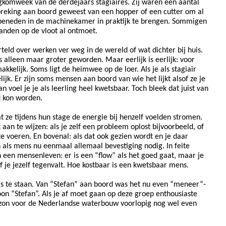
gkomweek van de derdejaars stagiaires. Zij waren een aantal
eking aan boord geweest van een hopper of een cutter om al
 beneden in de machinekamer in praktijk te brengen. Sommigen
anden op de vloot al ontmoet.
eld over werken ver weg in de wereld of wat dichter bij huis.
 alleen maar groter geworden. Maar eerlijk is eerlijk: voor
akkelijk. Soms ligt de heimwee op de loer. Als je als stagiair
lijk. Er zijn soms mensen aan boord van wie het lijkt alsof ze je
n voel je je als leerling heel kwetsbaar. Toch bleek dat juist van
 kon worden.
 ze tijdens hun stage de energie bij henzelf voelden stromen.
an te wijzen: als je zelf een probleem oplost bijvoorbeeld, of
te voeren. En bovenal: als dat ook gezien wordt en je daar
 als mens nu eenmaal allemaal bevestiging nodig. In feite
een mensenleven: er is een “flow” als het goed gaat, maar je
of je jezelf tegenvalt. Hoe kostbaar is een kwetsbaar mens.
s te staan. Van “Stefan” aan boord was het nu even “meneer”-
oon “Stefan”. Als je af moet gaan op deze groep enthousiaste
 zon voor de Nederlandse waterbouw voorlopig nog wel even