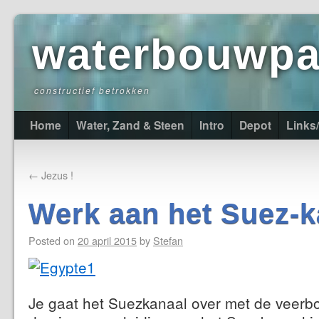
waterbouwpas
constructief betrokken
Home
Water, Zand & Steen
Intro
Depot
Links
←
Jezus !
Werk aan het Suez-k
Posted on
20 april 2015
by
Stefan
Je gaat het Suezkanaal over met de veerb