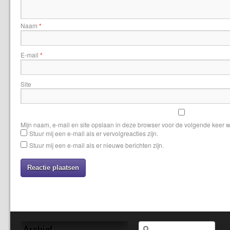
Naam
*
E-mail
*
Site
Mijn naam, e-mail en site opslaan in deze browser voor de volgende keer w
Stuur mij een e-mail als er vervolgreacties zijn.
Stuur mij een e-mail als er nieuwe berichten zijn.
Archief