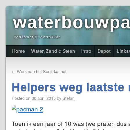
waterbouwpas
constructief betrokken
Home
Water, Zand & Steen
Intro
Depot
Links
←
Werk aan het Suez-kanaal
Helpers weg laatste 
Posted on
30 april 2015
by
Stefan
Toen ik een jaar of 10 was (we praten dus 