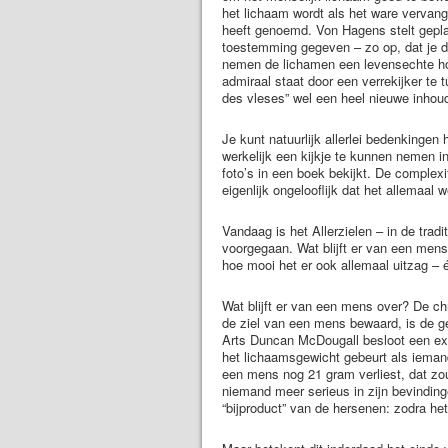
het lichaam wordt als het ware vervange
heeft genoemd. Von Hagens stelt gepla
toestemming gegeven – zo op, dat je d
nemen de lichamen een levensechte hou
admiraal staat door een verrekijker te 
des vleses” wel een heel nieuwe inhou
Je kunt natuurlijk allerlei bedenkingen
werkelijk een kijkje te kunnen nemen i
foto’s in een boek bekijkt. De complex
eigenlijk ongelooflijk dat het allemaal w
Vandaag is het Allerzielen – in de trad
voorgegaan. Wat blijft er van een mens u
hoe mooi het er ook allemaal uitzag – é
Wat blijft er van een mens over? De chris
de ziel van een mens bewaard, is de ge
Arts Duncan McDougall besloot een exp
het lichaamsgewicht gebeurt als iemand
een mens nog 21 gram verliest, dat zou
niemand meer serieus in zijn bevinding
“bijproduct” van de hersenen: zodra het 