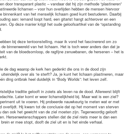
n door transparant plastic – vandaar dat hij zijn methode “plastineren”
stineerde lichamen – voor hun overlijden hebben de mensen hiervoor
e binnenkant van het menselijk lichaam goed kunt bestuderen. Daarbij
ding aan: iemand loopt hard, een gitarist hangt achterover en een
turen. Op deze manier krijgt het oude geloofsartikel van de “opstanding
d.
 hebben bij deze tentoonstelling, maar ik vond het fascinerend om zo
n de binnenwereld van het lichaam. Het is toch weer anders dan dat je
iteit van de bloedsomloop, de ragfijne zenuwbanen, de hersenen – het is
erkt.
itie de dag waarop de kerk hen gedenkt die ons in de dood zijn
iteindelijk over als ‘ie sterft? Ja, je kunt het lichaam plastineren, maar
én ding ontbrak heel duidelijk in “Body Worlds”: het leven zelf.
telijke traditie gelooft in zoiets als leven na de dood. Allereerst blijft
dachte. Later komt er weer lichamelijkheid bij. Maar wat is een ziel?
eriment uit te voeren. Hij probeerde nauwkeurig te meten wat er met
 overlijdt. Hij kwam tot de conclusie dat op het moment van sterven
 dan ook het gewicht van de ziel moeten zijn. Tegenwoordig gelooft
en. Hersenwetenschappers stellen dat de ziel niets meer is dan een
brein er mee stopt, dooft de ziel uit en is het einde verhaal.