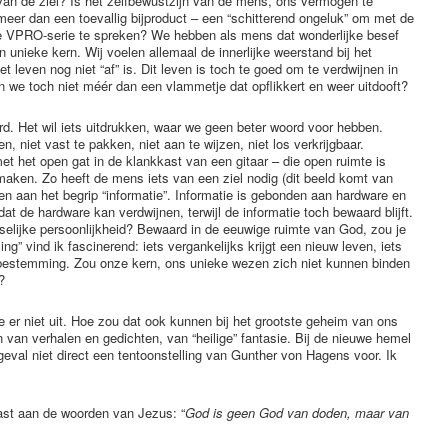
van de ziel? Is het zelfbewustzijn van de mens, ons vermogen te
 meer dan een toevallig bijproduct – een “schitterend ongeluk” om met de
 VPRO-serie te spreken? We hebben als mens dat wonderlijke besef
 unieke kern. Wij voelen allemaal de innerlijke weerstand bij het
et leven nog niet “af” is. Dit leven is toch te goed om te verdwijnen in
n we toch niet méér dan een vlammetje dat opflikkert en weer uitdooft?
ord. Het wil iets uitdrukken, waar we geen beter woord voor hebben.
ten, niet vast te pakken, niet aan te wijzen, niet los verkrijgbaar.
et het open gat in de klankkast van een gitaar – die open ruimte is
d maken. Zo heeft de mens iets van een ziel nodig (dit beeld komt van
n aan het begrip “informatie”. Informatie is gebonden aan hardware en
at de hardware kan verdwijnen, terwijl de informatie toch bewaard blijft.
selijke persoonlijkheid? Bewaard in de eeuwige ruimte van God, zou je
ng” vind ik fascinerend: iets vergankelijks krijgt een nieuw leven, iets
 bestemming. Zou onze kern, ons unieke wezen zich niet kunnen binden
?
er niet uit. Hoe zou dat ook kunnen bij het grootste geheim van ons
van verhalen en gedichten, van “heilige” fantasie. Bij de nieuwe hemel
geval niet direct een tentoonstelling van Gunther von Hagens voor. Ik
ast aan de woorden van Jezus: “
God is geen God van doden, maar van