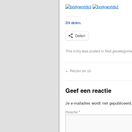
Dit delen:
Delen
This entry was posted in Niet gecategori
←
Reizen en zo
Geef een reactie
Je e-mailadres wordt niet gepubliceerd.
Reactie
*