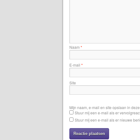
Naam
*
E-mail
*
Site
Mijn naam, e-mail en site opslaan in dez
Stuur mij een e-mail als er vervolgreact
Stuur mij een e-mail als er nieuwe beri