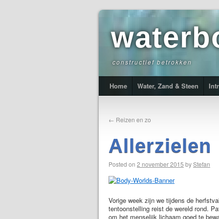
waterb
constructief betrokken
Home
Water, Zand & Steen
Int
←
Reizen en zo
Allerzielen
Posted on
2 november 2015
by
Stefan
Vorige week zijn we tijdens de herfstv
tentoonstelling reist de wereld rond.
om het menselijk lichaam goed te bewar