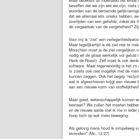
Maar betekent dit inderdaad het einde 
beseffen dat we zijn wie we zijn, niets
woorden van de beroemde gelijknamige
dat we allemaal iets unieks hebben, een
overlijden van een geliefde, zeker als h
de vergaarbak van de vergetelheid? Zij
Voor mij is “ziel” een verlegenheidswo
Maar tegelijkertijd is de ziel niet te me
Misschien moet je de ziel vergelijken m
nodig wil de gitaar werkelijk vol gelui
Henk de Roest). Zelf moet ik ook denke
software. Maar tegenwoordig is het zo d
Is zoiets ook niet mogelijk met de men
kunnen zeggen. Ook het begrip “reclycli
wat is afgeschreven krijgt een nieuwe
aan een nieuwe vorm van stoffelijkheid
Maar goed, wetenschappelijk komen we 
bestaan? We zullen het moeten hebben 
en de nieuwe aarde stel ik me in ieder 
hoop toch op wat meer beweging.
Als gelovig mens houd ik simpelweg v
levenden!
” (Mc. 12:27)