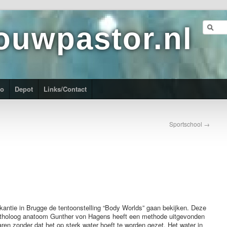
ouwpastor.nl
ro
Depot
Links/Contact
Sportschool
→
akantie in Brugge de tentoonstelling “Body Worlds” gaan bekijken. Deze
 Patholoog anatoom Gunther von Hagens heeft een methode uitgevonden
en zonder dat het op sterk water hoeft te worden gezet. Het water in